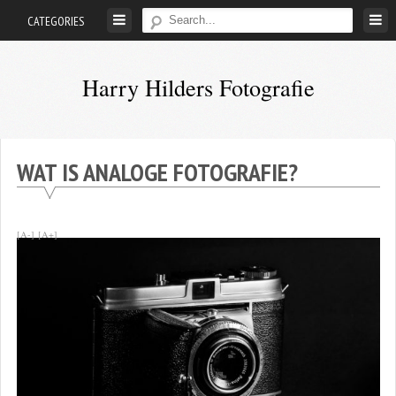
Skip
CATEGORIES
to
content
Harry Hilders Fotografie
Foto's
van
Harry
WAT IS ANALOGE FOTOGRAFIE?
Hilders
[A-]
[A+]