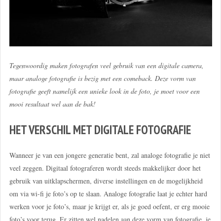
Tegenwoordig maken fotografen veel gebruik van een digitale camera,
maar analoge fotografie is bezig met een comeback. Deze vorm van
fotografie geeft namelijk een unieke look in de foto, je moet voor een
mooi resultaat wel aan de bak!
HET VERSCHIL MET DIGITALE FOTOGRAFIE
Wanneer je van een jongere generatie bent, zal analoge fotografie je niet
veel zeggen. Digitaal fotograferen wordt steeds makkelijker door het
gebruik van uitklapschermen, diverse instellingen en de mogelijkheid
om via wi-fi je foto’s op te slaan. Analoge fotografie laat je echter hard
werken voor je foto’s, maar je krijgt er, als je goed oefent, er erg mooie
foto’s voor terug. Er zitten wel nadelen aan deze vorm van fotografie, je