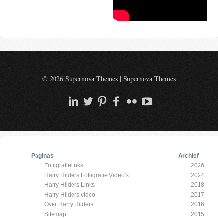
© 2026 Supernova Themes
|
Supernova Themes
Paginas
Archief
Fotografielinks
2026
Harry Hilders Fotografie Video’s
2024
Harry Hilders Links
2018
Harry Hilders video
2017
Over Harry Hilders
2016
Sitemap
2015