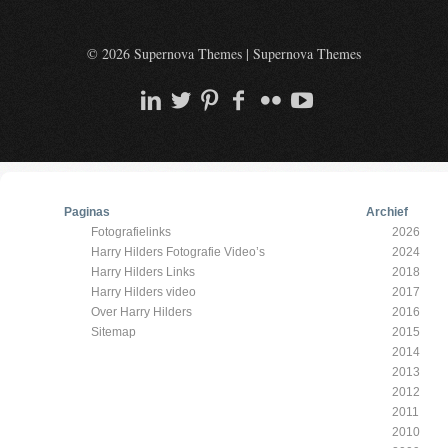
© 2026 Supernova Themes
|
Supernova Themes
Paginas
Archief
Fotografielinks
2026
Harry Hilders Fotografie Video’s
2024
Harry Hilders Links
2018
Harry Hilders video
2017
Over Harry Hilders
2016
Sitemap
2015
2014
2013
2012
2011
2010