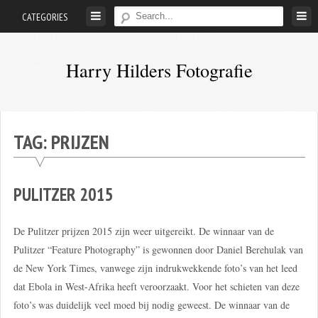
Skip
CATEGORIES
to
content
Harry Hilders Fotografie
Foto's
van
Harry
TAG:
PRIJZEN
Hilders
PULITZER 2015
De Pulitzer prijzen 2015 zijn weer uitgereikt. De winnaar van de
Pulitzer “Feature Photography” is gewonnen door Daniel Berehulak van
de New York Times, vanwege zijn indrukwekkende foto’s van het leed
dat Ebola in West-Afrika heeft veroorzaakt. Voor het schieten van deze
foto’s was duidelijk veel moed bij nodig geweest. De winnaar van de