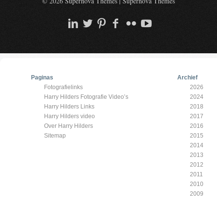
© 2026 Supernova Themes
|
Supernova Themes
Paginas
Archief
Fotografielinks
2026
Harry Hilders Fotografie Video’s
2024
Harry Hilders Links
2018
Harry Hilders video
2017
Over Harry Hilders
2016
Sitemap
2015
2014
2013
2012
2011
2010
2009