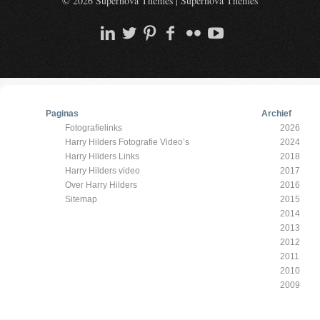
© 2026 Supernova Themes
|
Supernova Themes
Paginas
Archief
Fotografielinks
2026
Harry Hilders Fotografie Video’s
2024
Harry Hilders Links
2018
Harry Hilders video
2017
Over Harry Hilders
2016
Sitemap
2015
2014
2013
2012
2011
2010
2009