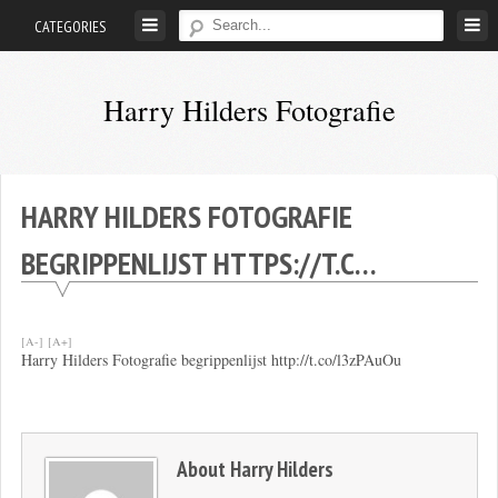
Skip
CATEGORIES
to
content
Harry Hilders Fotografie
Foto's
van
Harry
HARRY HILDERS FOTOGRAFIE
Hilders
BEGRIPPENLIJST HTTPS://T.C…
[A-]
[A+]
Harry Hilders Fotografie begrippenlijst http://t.co/l3zPAuOu
About
Harry Hilders