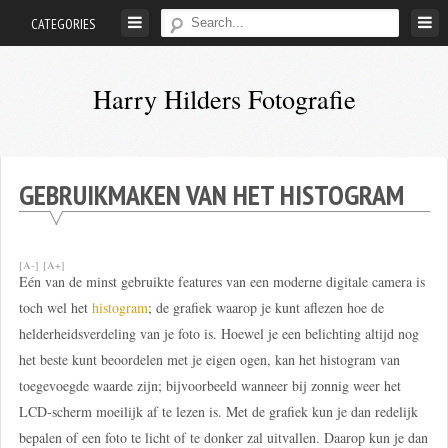
Skip
CATEGORIES
to
content
Harry Hilders Fotografie
Foto's
van
Harry
GEBRUIKMAKEN VAN HET HISTOGRAM
Hilders
[A-]
[A+]
Eén van de minst gebruikte features van een moderne digitale camera is
toch wel het
histogram
; de grafiek waarop je kunt aflezen hoe de
helderheidsverdeling van je foto is. Hoewel je een belichting altijd nog
het beste kunt beoordelen met je eigen ogen, kan het histogram van
toegevoegde waarde zijn; bijvoorbeeld wanneer bij zonnig weer het
LCD-scherm moeilijk af te lezen is. Met de grafiek kun je dan redelijk
bepalen of een foto te licht of te donker zal uitvallen. Daarop kun je dan