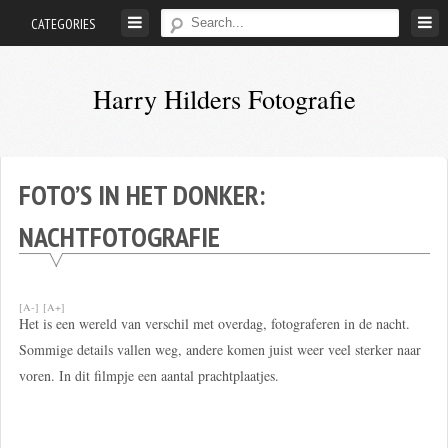
Skip
CATEGORIES
to
content
Harry Hilders Fotografie
Foto's
van
Harry
FOTO’S IN HET DONKER:
Hilders
NACHTFOTOGRAFIE
[A-]
[A+]
Het is een wereld van verschil met overdag, fotograferen in de nacht.
Sommige details vallen weg, andere komen juist weer veel sterker naar
voren. In dit filmpje een aantal prachtplaatjes.