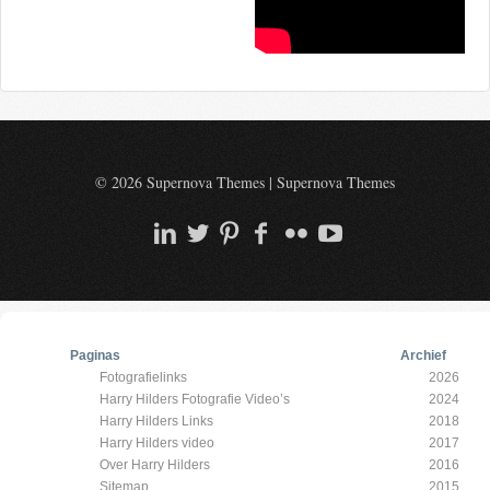
© 2026 Supernova Themes
|
Supernova Themes
Paginas
Archief
Fotografielinks
2026
Harry Hilders Fotografie Video’s
2024
Harry Hilders Links
2018
Harry Hilders video
2017
Over Harry Hilders
2016
Sitemap
2015