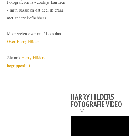
Fotograferen is - zoals je kan zien
- mijn passie en dat deel ik graag
met andere liefhebbers.
Meer weten over mij? Lees dan
Over Harry Hilders
.
Zie ook
Harry Hilders
begrippenlijst
.
HARRY HILDERS
FOTOGRAFIE VIDEO