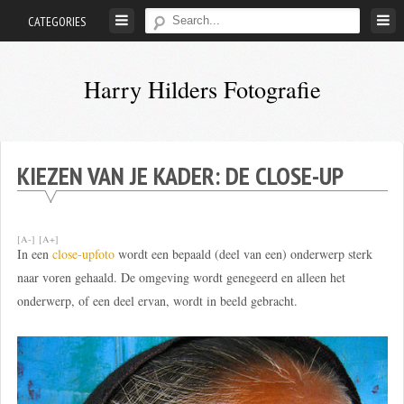
Skip
CATEGORIES
to
content
Harry Hilders Fotografie
Foto's
van
Harry
KIEZEN VAN JE KADER: DE CLOSE-UP
Hilders
[A-]
[A+]
In een
close-upfoto
wordt een bepaald (deel van een) onderwerp sterk
naar voren gehaald. De omgeving wordt genegeerd en alleen het
onderwerp, of een deel ervan, wordt in beeld gebracht.