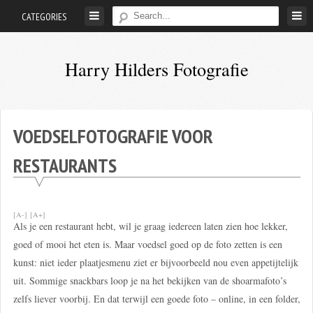
Skip
CATEGORIES
to
content
Harry Hilders Fotografie
Foto's
van
Harry
VOEDSELFOTOGRAFIE VOOR
Hilders
RESTAURANTS
[A-]
[A+]
Als je een restaurant hebt, wil je graag iedereen laten zien hoe lekker,
goed of mooi het eten is. Maar voedsel goed op de foto zetten is een
kunst: niet ieder plaatjesmenu ziet er bijvoorbeeld nou even appetijtelijk
uit. Sommige snackbars loop je na het bekijken van de shoarmafoto’s
zelfs liever voorbij. En dat terwijl een goede foto – online, in een folder,