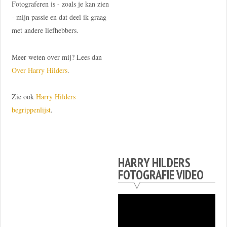
Fotograferen is - zoals je kan zien
- mijn passie en dat deel ik graag
met andere liefhebbers.
Meer weten over mij? Lees dan
Over Harry Hilders
.
Zie ook
Harry Hilders
begrippenlijst
.
HARRY HILDERS
FOTOGRAFIE VIDEO