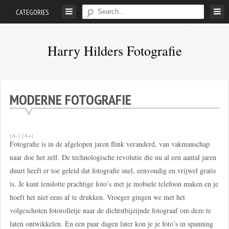
Skip
CATEGORIES
to
content
Harry Hilders Fotografie
Foto's
van
Harry
MODERNE FOTOGRAFIE
Hilders
[A-]
[A+]
Fotografie is in de afgelopen jaren flink veranderd, van vakmanschap
naar doe het zelf. De technologische revolutie die nu al een aantal jaren
duurt heeft er toe geleid dat fotografie snel, eenvoudig en vrijwel gratis
is. Je kunt tenslotte prachtige foto’s met je mobiele telefoon maken en je
hoeft het niet eens af te drukken. Vroeger gingen we met het
volgeschoten fotorolletje naar de dichtstbijzijnde fotograaf om deze te
laten ontwikkelen. En een paar dagen later kon je je foto’s in spanning