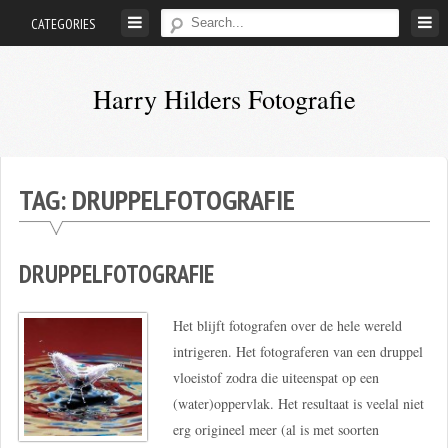
Skip
CATEGORIES
to
content
Harry Hilders Fotografie
Foto's
van
Harry
TAG:
DRUPPELFOTOGRAFIE
Hilders
DRUPPELFOTOGRAFIE
Het blijft fotografen over de hele wereld
intrigeren. Het fotograferen van een druppel
vloeistof zodra die uiteenspat op een
(water)oppervlak. Het resultaat is veelal niet
erg origineel meer (al is met soorten