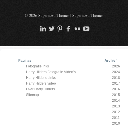
© 2026 Supernova Themes
|
Supernova Themes
Paginas
Archief
Fotografielinks
2026
Harry Hilders Fotografie Video’s
2024
Harry Hilders Links
2018
Harry Hilders video
2017
Over Harry Hilders
2016
Sitemap
2015
2014
2013
2012
2011
2010