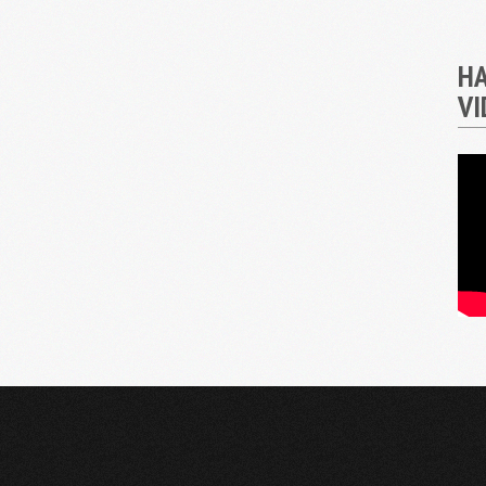
HA
VI