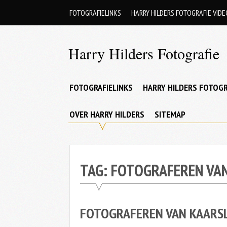
Skip
FOTOGRAFIELINKS
HARRY HILDERS FOTOGRAFIE VIDE
to
content
Harry Hilders Fotografie
Foto's
van
FOTOGRAFIELINKS
HARRY HILDERS FOTOGR
Harry
OVER HARRY HILDERS
SITEMAP
Hilders
TAG:
FOTOGRAFEREN VA
FOTOGRAFEREN VAN KAARS