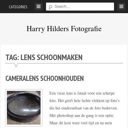
Skip
CATEGORIES
to
content
Harry Hilders Fotografie
Foto's
van
Harry
TAG:
LENS SCHOONMAKEN
Hilders
CAMERALENS SCHOONHOUDEN
Een vieze lens is fataal voor een scherpe
foto. Het geeft hele lichte vlekken op foto’s
die het eindresultaat van de foto bederven.
Met photoshop aan de gang is een optie.
Maar dit kost weer veel tijd en na uren