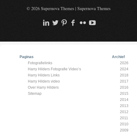
© 2026 Supernova Themes
|
Supernova Themes
Paginas
Archief
Fotografielinks
2026
Harry Hilders Fotografie Video’s
2024
Harry Hilders Links
2018
Harry Hilders video
2017
Over Harry Hilders
2016
Sitemap
2015
2014
2013
2012
2011
2010
2009