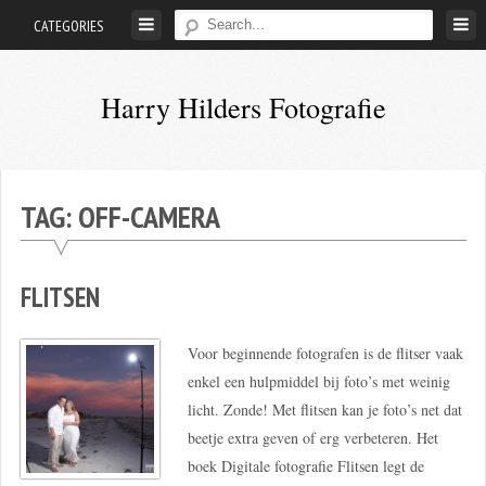
Skip
CATEGORIES
to
content
Harry Hilders Fotografie
Foto's
van
Harry
TAG:
OFF-CAMERA
Hilders
FLITSEN
Voor beginnende fotografen is de flitser vaak
enkel een hulpmiddel bij foto’s met weinig
licht. Zonde! Met flitsen kan je foto’s net dat
beetje extra geven of erg verbeteren. Het
boek Digitale fotografie Flitsen legt de