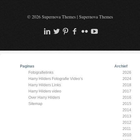
© 2026 Supernova Themes
|
Supernova Themes
Paginas
Archief
Fotografielinks
2026
Harry Hilders Fotografie Video’s
2024
Harry Hilders Links
2018
Harry Hilders video
2017
Over Harry Hilders
2016
Sitemap
2015
2014
2013
2012
2011
2010