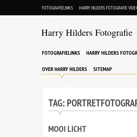
Skip
FOTOGRAFIELINKS
HARRY HILDERS FOTOGRAFIE VIDE
to
content
Harry Hilders Fotografie
Foto's
van
FOTOGRAFIELINKS
HARRY HILDERS FOTOGR
Harry
OVER HARRY HILDERS
SITEMAP
Hilders
TAG:
PORTRETFOTOGRAF
MOOI LICHT