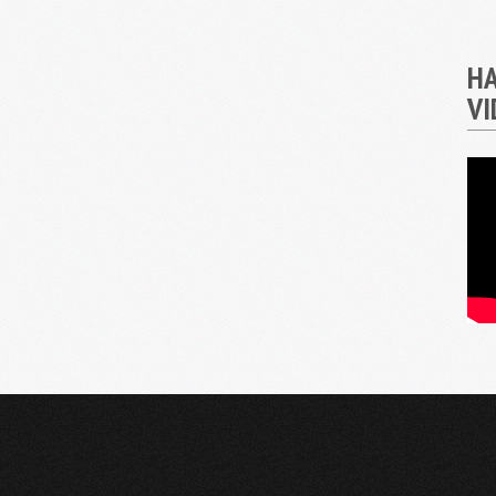
HA
VI