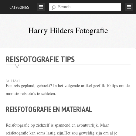
Skip
CATEGORIES
to
content
Harry Hilders Fotografie
Foto's
van
Harry
REISFOTOGRAFIE TIPS
Hilders
[A-]
[A+]
Een reis gepland, geboekt? In het volgende artikel geef ik 10 tips om de
mooiste reisfoto’s te schieten.
REISFOTOGRAFIE EN MATERIAAL
Reisfotografie op zichzelf is spannend en avontuurlijk. Maar
reisfotografie kan soms lastig zijn.Het zou geweldig zijn om al je