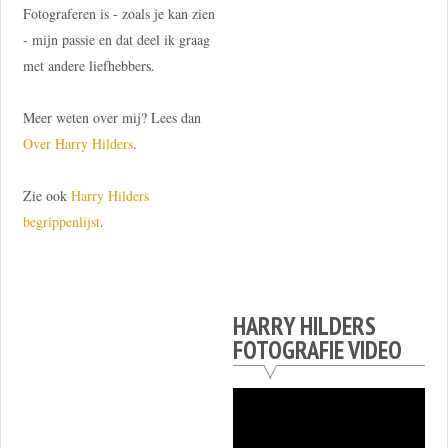
Fotograferen is - zoals je kan zien
- mijn passie en dat deel ik graag
met andere liefhebbers.
Meer weten over mij? Lees dan
Over Harry Hilders
.
Zie ook
Harry Hilders
begrippenlijst
.
HARRY HILDERS
FOTOGRAFIE VIDEO