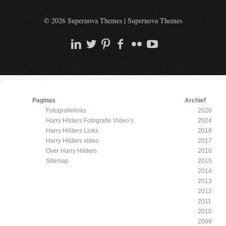
© 2026 Supernova Themes
|
Supernova Themes
Paginas
Archief
Fotografielinks
2026
Harry Hilders Fotografie Video’s
2024
Harry Hilders Links
2018
Harry Hilders video
2017
Over Harry Hilders
2016
Sitemap
2015
2014
2013
2012
2011
2010
2009