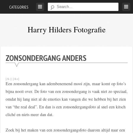
Skip
CATEGORIES
to
content
Harry Hilders Fotografie
Foto's
van
Harry
ZONSONDERGANG ANDERS
Hilders
[A-]
[A+]
Een zonsondergang kan adembenemend mooi zijn, maar komt op foto’s
bijna nooit over. De foto van een zonsondergang is vaak niet zo speciaal,
omdat hij lang niet al de emoties kan vangen die we hebben bij het zien
van “the real deal”. En dan is een zonsondergangsfoto al snel een kitsch
cliché en niets meer dan dat.
Zoek bij het maken van een zonsondergangsfoto daarom altijd naar een