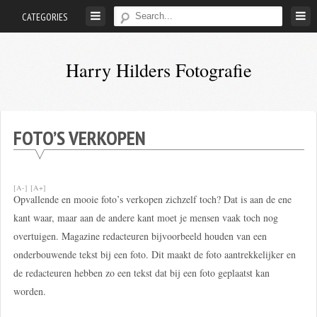
Skip
CATEGORIES
to
content
Harry Hilders Fotografie
Foto's
van
Harry
FOTO’S VERKOPEN
Hilders
[A-]
[A+]
Opvallende en mooie foto’s verkopen zichzelf toch? Dat is aan de ene
kant waar, maar aan de andere kant moet je mensen vaak toch nog
overtuigen. Magazine redacteuren bijvoorbeeld houden van een
onderbouwende tekst bij een foto. Dit maakt de foto aantrekkelijker en
de redacteuren hebben zo een tekst dat bij een foto geplaatst kan
worden.