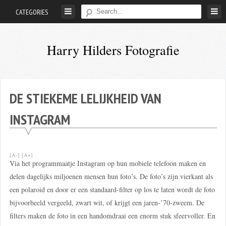
Skip
CATEGORIES
to
content
Harry Hilders Fotografie
Foto's
van
Harry
DE STIEKEME LELIJKHEID VAN
Hilders
INSTAGRAM
[A-]
[A+]
Via het programmaatje Instagram op hun mobiele telefoon maken en
delen dagelijks miljoenen mensen hun foto’s. De foto’s zijn vierkant als
een polaroid en door er een standaard-filter op los te laten wordt de foto
bijvoorbeeld vergeeld, zwart wit, of krijgt een jaren-’70-zweem. De
filters maken de foto in een handomdraai een enorm stuk sfeervoller. En