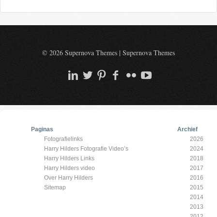
© 2026 Supernova Themes
|
Supernova Themes
Paginas
Archief
Fotografielinks
2026
Harry Hilders Fotografie Video’s
2024
Harry Hilders Links
2018
Harry Hilders video
2017
Over Harry Hilders
2016
Sitemap
2015
2014
2013
2012