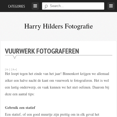
Skip
CATEGORIES
to
content
Harry Hilders Fotografie
Foto's
van
Harry
VUURWERK FOTOGRAFEREN
Hilders
[A-]
[A+]
Het loopt tegen het einde van het jaar! Binnenkort krijgen we allemaal
zéker een halve nacht de kant om vuurwerk te fotograferen. Het is wel
een lastig onderwerp, en vaak kunnen we het niet oefenen. Daarom bij
deze een aantal tips:
Gebruik een statief
Een statief, of een goed muurtje zijn prettig om in elk geval het