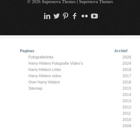
© 2026 Supernova Themes
|
Supernova Themes
Paginas
Archief
Fotografielinks
2026
Harry Hilders Fotografie Video’s
2024
Harry Hilders Links
2018
Harry Hilders video
2017
Over Harry Hilders
2016
Sitemap
2015
2014
2013
2012
2011
2010
2009