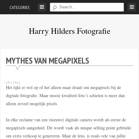
Skip
CATEGORIES
to
content
Harry Hilders Fotografie
Foto's
van
Harry
MYTHES VAN MEGAPIXELS
Hilders
[A-]
[A+]
Het lijkt er wel op of het alleen maar draait om megapixels bij de
digitale fotografie. Maar mooie kwaliteit foto´s schieten is meer dan
alleen zoveel mogelijk pixels.
In elke reclame van een (nieuwe) digitale camera wordt als eerste de
megapixels aangeduid. Dit wordt vaak als unique selling point gebruikt
om extra verkoop te genereren. Maar de lens, is zoals vele van jullie