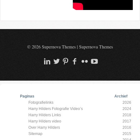
© 2026 Supernova Themes
|
Supernova Themes
Paginas
Archief
Fotografielinks
2026
Harry Hilders Fotografie Video’s
2024
Harry Hilders Links
2018
Harry Hilders video
2017
Over Harry Hilders
2016
Sitemap
2015