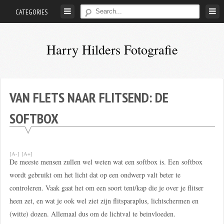
Skip
CATEGORIES
to
content
Harry Hilders Fotografie
Foto's
van
Harry
VAN FLETS NAAR FLITSEND: DE
Hilders
SOFTBOX
[A-]
[A+]
De meeste mensen zullen wel weten wat een softbox is. Een softbox
wordt gebruikt om het licht dat op een ondwerp valt beter te
controleren. Vaak gaat het om een soort tent/kap die je over je flitser
heen zet, en wat je ook wel ziet zijn flitsparaplus, lichtschermen en
(witte) dozen. Allemaal dus om de lichtval te beinvloeden.