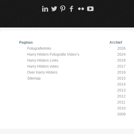
Paginas
Archief
Fotografielinks
2026
Harry Hilders Fotografie Video’s
2024
Harry Hilders Links
2018
Harry Hilders video
2017
Over Harry Hilders
2016
Sitemap
2015
2014
2013
2012
2011
2010
2009