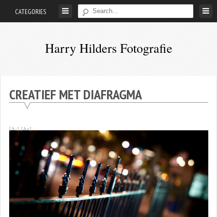
Skip
CATEGORIES
to
content
Harry Hilders Fotografie
Foto's
van
Harry
CREATIEF MET DIAFRAGMA
Hilders
[A-]
[A+]