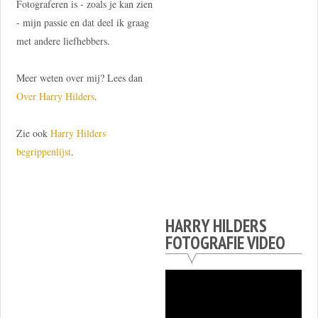
Fotograferen is - zoals je kan zien
- mijn passie en dat deel ik graag
met andere liefhebbers.
Meer weten over mij? Lees dan
Over Harry Hilders
.
Zie ook
Harry Hilders
begrippenlijst
.
HARRY HILDERS
FOTOGRAFIE VIDEO