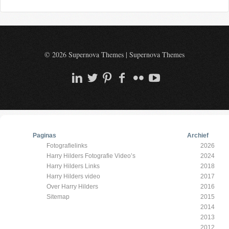
© 2026 Supernova Themes
|
Supernova Themes
Paginas
Archief
Fotografielinks
2026
Harry Hilders Fotografie Video’s
2024
Harry Hilders Links
2018
Harry Hilders video
2017
Over Harry Hilders
2016
Sitemap
2015
2014
2013
2012