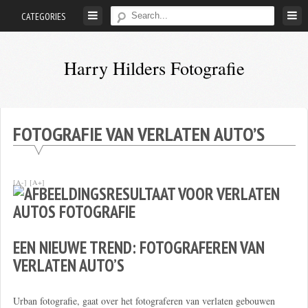
Skip
CATEGORIES
to
content
Harry Hilders Fotografie
Foto's
van
Harry
FOTOGRAFIE VAN VERLATEN AUTO’S
Hilders
[A-]
[A+]
EEN NIEUWE TREND: FOTOGRAFEREN VAN
VERLATEN AUTO’S
Urban fotografie, gaat over het fotograferen van verlaten gebouwen