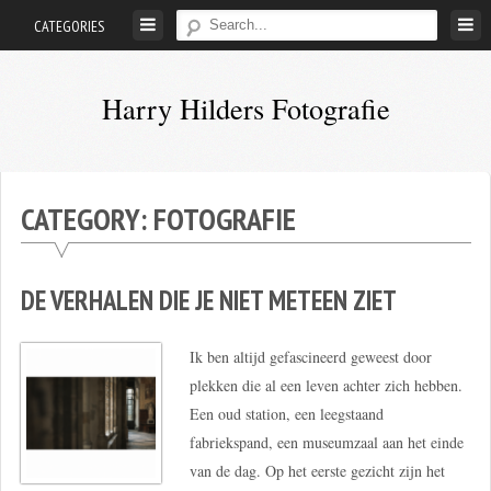
Skip
CATEGORIES
to
content
Harry Hilders Fotografie
Foto's
van
Harry
CATEGORY:
FOTOGRAFIE
Hilders
DE VERHALEN DIE JE NIET METEEN ZIET
Ik ben altijd gefascineerd geweest door
plekken die al een leven achter zich hebben.
Een oud station, een leegstaand
fabriekspand, een museumzaal aan het einde
van de dag. Op het eerste gezicht zijn het