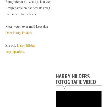
Fotograferen is - zoals je kan zien
- mijn passie en dat deel ik graag
met andere liefhebbers.
Meer weten over mij? Lees dan
Over Harry Hilders
.
Zie ook
Harry Hilders
begrippenlijst
.
HARRY HILDERS
FOTOGRAFIE VIDEO