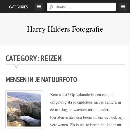
Skip
CATEGORIES
to
content
Harry Hilders Fotografie
Foto's
van
Harry
CATEGORY:
REIZEN
Hilders
MENSEN IN JE NATUURFOTO
Kent u dat? Op vakantie in een mooie
omgeving sta je eindeloos met je camera in
de aanslag, te wachten tot die andere
toeristen achter een boom of om de hoek zijn
verdwenen. En is net iedereen het kader uit