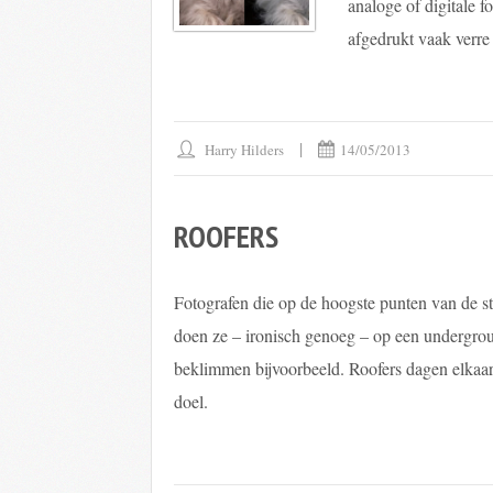
analoge of digitale f
afgedrukt vaak verre 
Harry Hilders
14/05/2013
ROOFERS
Fotografen die op de hoogste punten van de st
doen ze – ironisch genoeg – op een undergroun
beklimmen bijvoorbeeld. Roofers dagen elkaar u
doel.