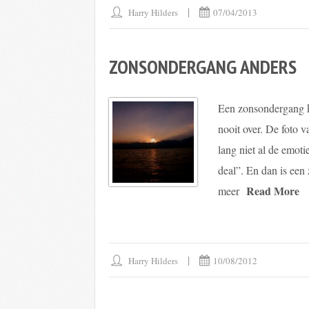
Harry Hilders
07/04/2013
ZONSONDERGANG ANDERS
Een zonsondergang k
nooit over. De foto v
lang niet al de emoti
deal”. En dan is een 
Read More
meer
Harry Hilders
10/08/2012