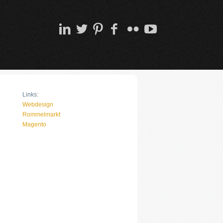
Links:
Webdesign
Rommelmarkt
Magento