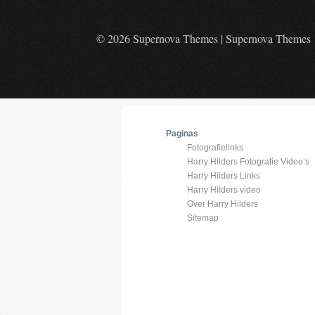
© 2026 Supernova Themes
|
Supernova Themes
Paginas
Fotografielinks
Harry Hilders Fotografie Video’s
Harry Hilders Links
Harry Hilders video
Over Harry Hilders
Sitemap