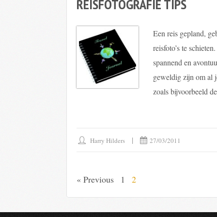
REISFOTOGRAFIE TIPS
Een reis gepland, ge
reisfoto’s te schieten
spannend en avontuurl
geweldig zijn om al 
zoals bijvoorbeeld d
Harry Hilders
27/03/2011
« Previous
1
2