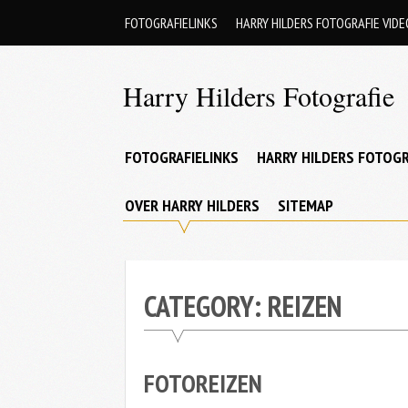
Skip
FOTOGRAFIELINKS
HARRY HILDERS FOTOGRAFIE VIDE
to
content
Harry Hilders Fotografie
Foto's
van
FOTOGRAFIELINKS
HARRY HILDERS FOTOGR
Harry
OVER HARRY HILDERS
SITEMAP
Hilders
CATEGORY:
REIZEN
FOTOREIZEN