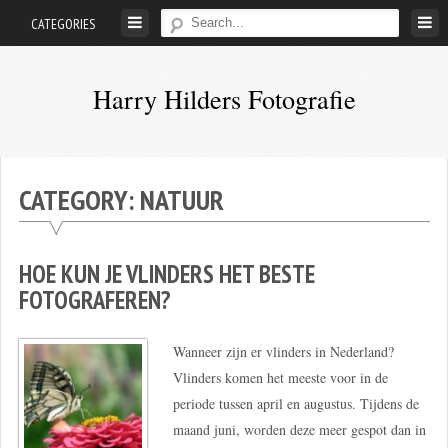
Skip
CATEGORIES
to
content
Harry Hilders Fotografie
Foto's
van
Harry
CATEGORY:
NATUUR
Hilders
HOE KUN JE VLINDERS HET BESTE
FOTOGRAFEREN?
Wanneer zijn er vlinders in Nederland?
Vlinders komen het meeste voor in de
periode tussen april en augustus. Tijdens de
maand juni, worden deze meer gespot dan in